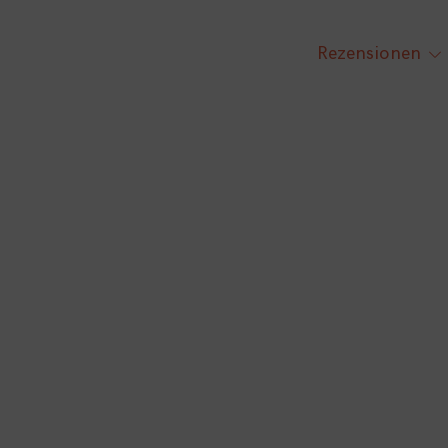
Rezensionen
tog
chi
me