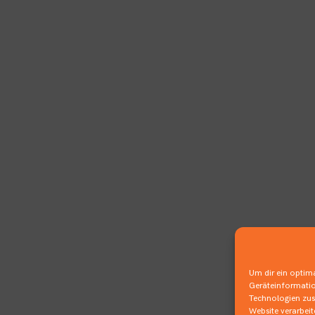
Um dir ein optima
Geräteinformatio
Technologien zust
Website verarbei