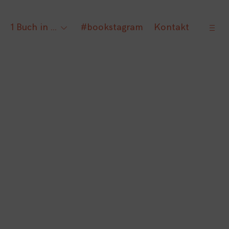
open
1 Buch in …
#bookstagram
Kontakt
gle
toggle
sideb
ld
child
nu
menu