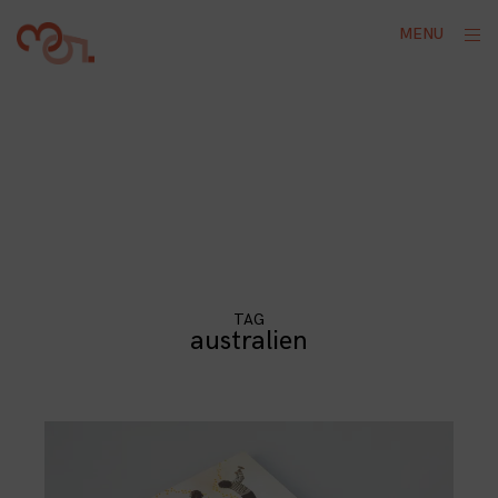
Skip
ope
MENU
to
sid
content
TAG
australien