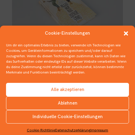
Cookie-Einstellungen
Um dir ein optimales Erlebnis zu bieten, verwende ich Technologien wie
Cookies, um Geräteinformationen zu speichern und/oder darauf
zuzugreifen. Wenn du diesen Technologien zustimmst, kann ich Daten wie
DDR, BRD und jede Menge
das Surfverhalten oder eindeutige IDs auf dieser Website verarbeiten. Wenn
Zuckersand
du deine Zustimmung nicht erteilst oder zurückziehst, können bestimmte
Merkmale und Funktionen beeinträchtigt werden.
7. NOVEMBER 2019
KINDERBÜCHER
Alle akzeptieren
Ablehnen
Individuelle Cookie-Einstellungen
INSTAGRAM
Cookie-Richtlinie
Datenschutzerklärung
Impressum