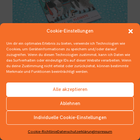
Cookie-Einstellungen
Um dir ein optimales Erlebnis zu bieten, verwende ich Technologien wie
Cookies, um Geräteinformationen zu speichern und/oder darauf
zuzugreifen. Wenn du diesen Technologien zustimmst, kann ich Daten wie
Großes von der Kleinen
das Surfverhalten oder eindeutige IDs auf dieser Website verarbeiten. Wenn
du deine Zustimmung nicht erteilst oder zurückziehst, können bestimmte
23. DEZEMBER 2021
Merkmale und Funktionen beeinträchtigt werden.
1 BUCH IN 3 ZITATEN
,
1 BUCH IN …
,
BILDERBÜCHER
,
FLAUSCHIGES
Alle akzeptieren
Ablehnen
Individuelle Cookie-Einstellungen
INSTAGRAM
Cookie-Richtlinie
Datenschutzerklärung
Impressum