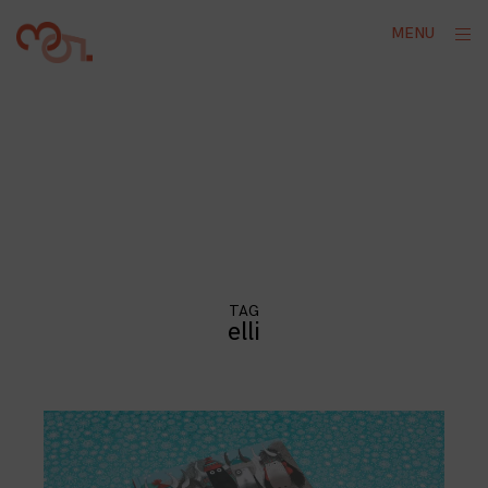
Skip
ope
MENU
to
sid
content
TAG
elli