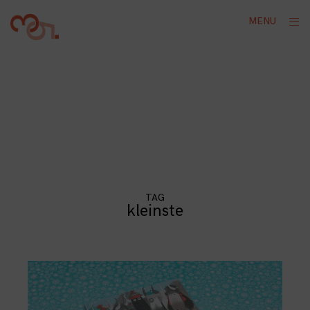
Skip
ope
MENU
to
sid
content
TAG
kleinste