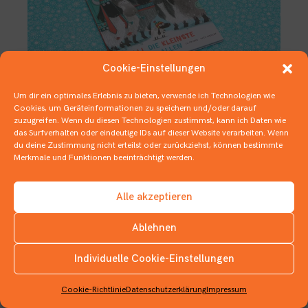
Cookie-Einstellungen
Um dir ein optimales Erlebnis zu bieten, verwende ich Technologien wie
Cookies, um Geräteinformationen zu speichern und/oder darauf
zuzugreifen. Wenn du diesen Technologien zustimmst, kann ich Daten wie
Großes von der Kleinen
das Surfverhalten oder eindeutige IDs auf dieser Website verarbeiten. Wenn
du deine Zustimmung nicht erteilst oder zurückziehst, können bestimmte
23. DEZEMBER 2021
Merkmale und Funktionen beeinträchtigt werden.
1 BUCH IN 3 ZITATEN
,
1 BUCH IN …
,
BILDERBÜCHER
,
FLAUSCHIGES
Alle akzeptieren
Ablehnen
Individuelle Cookie-Einstellungen
INSTAGRAM
Cookie-Richtlinie
Datenschutzerklärung
Impressum