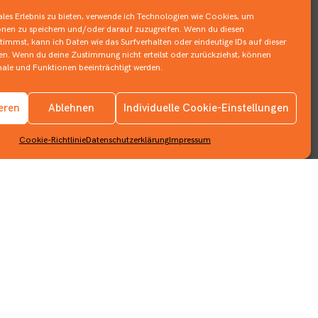
les Erlebnis zu bieten, verwende ich Technologien wie Cookies, um
nen zu speichern und/oder darauf zuzugreifen. Wenn du diesen
immst, kann ich Daten wie das Surfverhalten oder eindeutige IDs auf dieser
ten. Wenn du deine Zustimmung nicht erteilst oder zurückziehst, können
le und Funktionen beeinträchtigt werden.
Impressum
ieren
Ablehnen
Individuelle Cookie-Einstellungen
Datenschutzerklärung
Cookie-Richtlinie
Datenschutzerklärung
Impressum