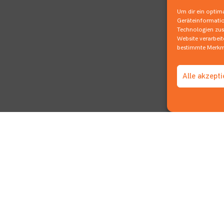
Um dir ein optima
Geräteinformatio
Technologien zust
Website verarbei
bestimmte Merkma
Alle akzept