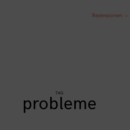
Rezensionen
tog
chi
me
TAG
probleme