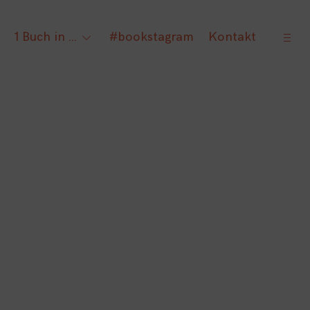
open
1 Buch in …
#bookstagram
Kontakt
gle
toggle
sideb
ld
child
nu
menu