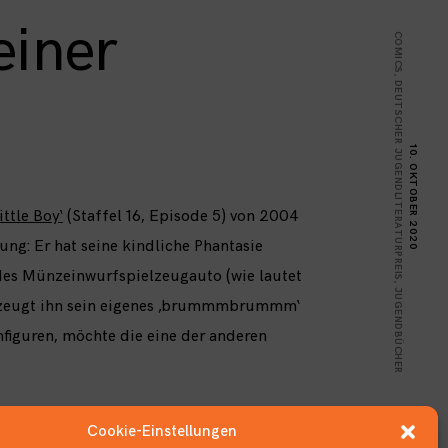
einer
COMICS
,
DEUTSCHER JUGENDLITERATURPREIS
10. OKTOBER 2020
ttle Boy‘
(Staffel 16, Episode 5) von 2004
ng: Er hat seine kindliche Phantasie
endes Münzeinwurfspielzeugauto (wie lautet
,
JUGENDBÜCHER
erzeugt ihn sein eigenes ‚brummmbrummm‘
onfiguren, möchte die eine der anderen
Cookie-Einstellungen