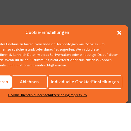
Cookie-Einstellungen
les Erlebnis zu bieten, verwende ich Technologien wie Cookies, um
nen zu speichern und/oder darauf zuzugreifen. Wenn du diesen
immst, kann ich Daten wie das Surfverhalten oder eindeutige IDs auf dieser
ten. Wenn du deine Zustimmung nicht erteilst oder zurückziehst, können
le und Funktionen beeinträchtigt werden.
Impressum
ieren
Ablehnen
Individuelle Cookie-Einstellungen
Datenschutzerklärung
Cookie-Richtlinie
Datenschutzerklärung
Impressum