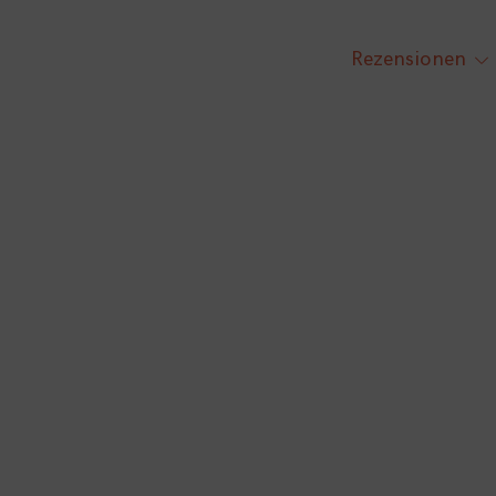
Rezensionen
tog
chi
me