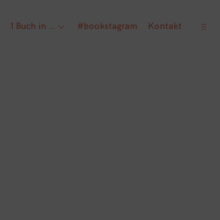
open
1 Buch in …
#bookstagram
Kontakt
gle
toggle
sideb
ld
child
nu
menu