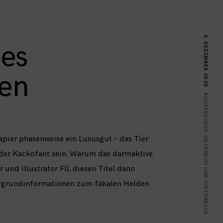
2. DEZEMBER 2020
es
en
BILDERBÜCHER
,
pier phasenweise ein Luxusgut – das Tier
UNTENRUM UND HINTENRAUS
 der Kackofant sein. Warum das darmaktive
 und Illustrator FIL diesen Titel dann
tergrundinformationen zum fäkalen Helden
.