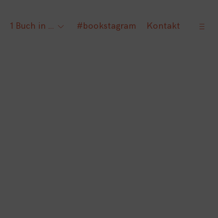
open
1 Buch in …
#bookstagram
Kontakt
gle
toggle
sideb
ld
child
nu
menu