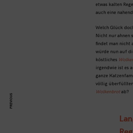
etwas kalten Rege
auch eine nahende
Welch Glück doc
Nicht nur ahnen s
findet man nicht 
würde nun auf di
köstliches
Wolke
irgendwie ist es 
ganze Katzenfami
völlig überfüllte
Wolkenbrot
ab?
PREVIOUS
Lan
Reg