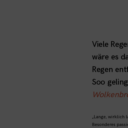
Viele Rege
wäre es d
Regen ent
Soo geling
Wolkenbr
„Lange, wirklich 
Besonderes passi