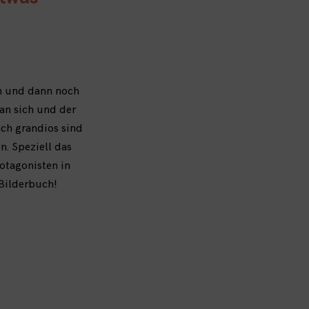
en und dann noch
 an sich und der
ach grandios sind
. Speziell das
otagonisten in
 Bilderbuch!