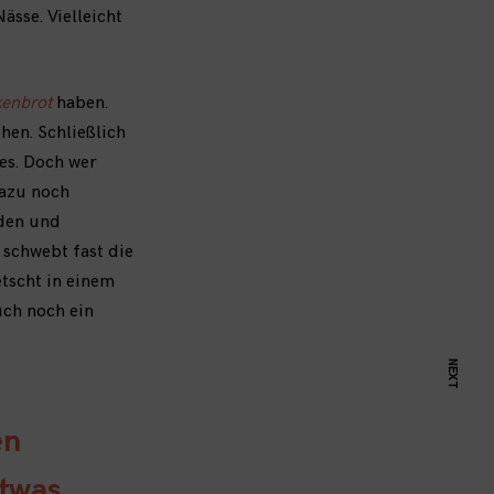
ässe. Vielleicht
enbrot
haben.
hen. Schließlich
es. Doch wer
dazu noch
iden und
e schwebt fast die
tscht in einem
uch noch ein
NEXT
en
etwas