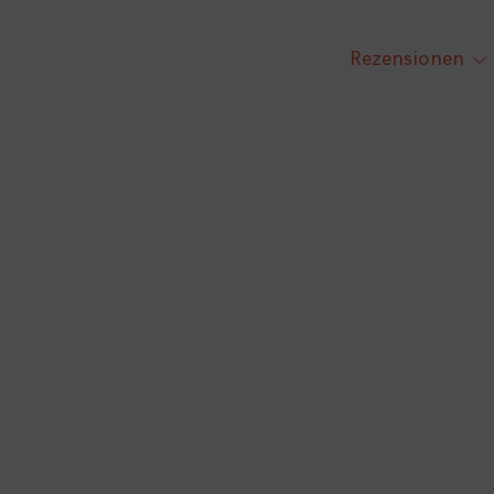
Rezensionen
tog
chi
me