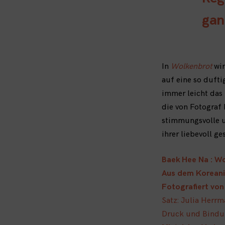
gan
In
Wolkenbrot
wir
auf eine so dufti
immer leicht das 
die von Fotograf
stimmungsvolle u
ihrer liebevoll g
Baek Hee Na : W
Aus dem Koreani
Fotografiert vo
Satz: Julia Herr
Druck und Bindun