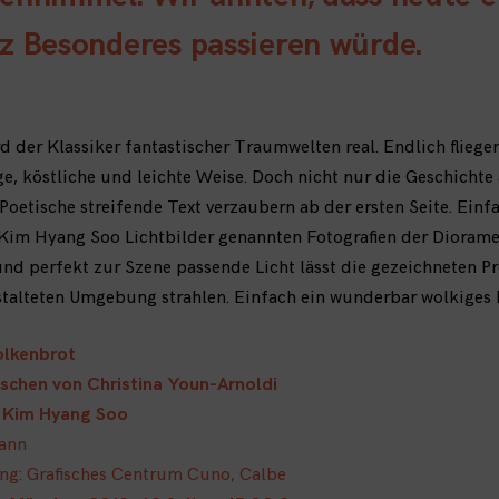
z Besonderes passieren würde.
d der Klassiker fantastischer Traumwelten real. Endlich flieg
ge, köstliche und leichte Weise. Doch nicht nur die Geschichte
Poetische streifende Text verzaubern ab der ersten Seite. Einf
 Kim Hyang Soo Lichtbilder genannten Fotografien der Dioramen
nd perfekt zur Szene passende Licht lässt die gezeichneten Pr
estalteten Umgebung strahlen. Einfach ein wunderbar wolkiges
olkenbrot
schen von Christina Youn-Arnoldi
n Kim Hyang Soo
mann
g: Grafisches Centrum Cuno, Calbe