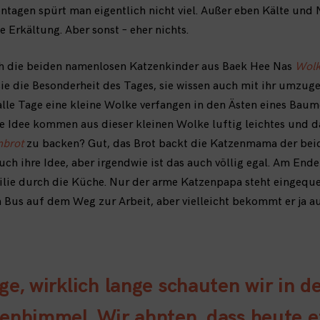
ntagen spürt man eigentlich nicht viel. Außer eben Kälte und N
 Erkältung. Aber sonst – eher nichts.
h die beiden namenlosen Katzenkinder aus Baek Hee Nas
Wolk
ie die Besonderheit des Tages, sie wissen auch mit ihr umzuge
alle Tage eine kleine Wolke verfangen in den Ästen eines Baum
e Idee kommen aus dieser kleinen Wolke luftig leichtes und 
nbrot
zu backen? Gut, das Brot backt die Katzenmama der be
auch ihre Idee, aber irgendwie ist das auch völlig egal. Am End
lie durch die Küche. Nur der arme Katzenpapa steht eingeque
n Bus auf dem Weg zur Arbeit, aber vielleicht bekommt er ja a
ge, wirklich lange schauten wir in d
enhimmel. Wir ahnten, dass heute 